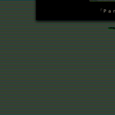
「Ｐａ
Black 