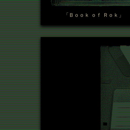
「Ｂｏｏｋ ｏｆ Ｒｏｋ」